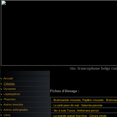
Site
francophone belge cons
Accueil
Cétoines
Dynastes
Fiches d'élevage :
Lépidoptères
Phasmes
- Brahmaeïde chouette, Papillon chouette :
Brahmaea
Autres insectes
- Le petit paon de nuit :
Saturnia pavonia
Autres arthropodes
- Ver à soie Tussa :
Antheraea pernyi
Liens
- La grande queue fourchue :
Cerura vinula