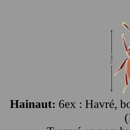
Hainaut
6ex : Havré, b
: