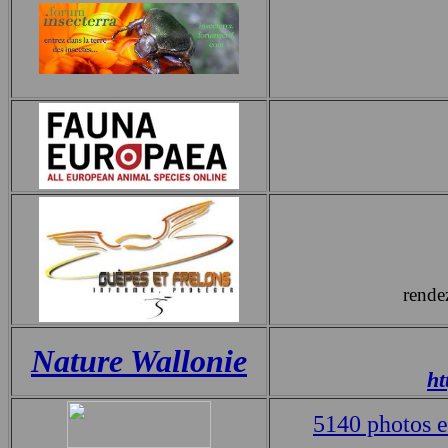
rende
Nature Wallonie
ht
5140 photos e