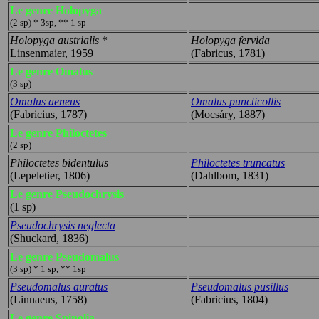
Le genre Holopyga
(2 sp) * 3sp, ** 1 sp
Holopyga austrialis
*
Holopyga fervida
Linsenmaier, 1959
(Fabricus, 1781)
Le genre Omalus
(3 sp)
Omalus aeneus
Omalus puncticollis
(Fabricius, 1787)
(Mocsáry, 1887)
Le genre Philoctetes
(2 sp)
Philoctetes bidentulus
Philoctetes truncatus
(Lepeletier, 1806)
(Dahlbom, 1831)
Le genre Pseudochrysis
(1 sp)
Pseudochrysis neglecta
(Shuckard, 1836)
Le genre Pseudomalus
(3 sp) * 1 sp, ** 1sp
Pseudomalus auratus
Pseudomalus pusillus
(Linnaeus, 1758)
(Fabricius, 1804)
Le genre Spinolia