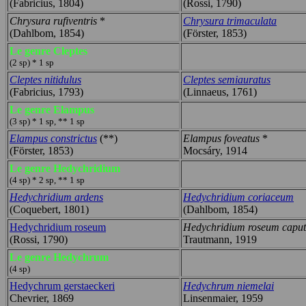
(Fabricius, 1804)
(Rossi, 1790)
Chrysura rufiventris
*
Chrysura trimaculata
(Dahlbom, 1854)
(Förster, 1853)
Le genre Cleptes
(2 sp) * 1 sp
Cleptes nitidulus
Cleptes semiauratus
(Fabricius, 1793)
(Linnaeus, 1761)
Le genre Elampus
(3 sp) * 1 sp, ** 1 sp
Elampus constrictus
(**)
Elampus foveatus
*
(Förster, 1853)
Mocsáry, 1914
Le genre Hedychridium
(4 sp) * 2 sp, ** 1 sp
Hedychridium ardens
Hedychridium coriaceum
(Coquebert, 1801)
(Dahlbom, 1854)
Hedychridium roseum
Hedychridium roseum capu
(Rossi, 1790)
Trautmann, 1919
Le genre Hedychrum
(4 sp)
Hedychrum gerstaeckeri
Hedychrum niemelai
Chevrier, 1869
Linsenmaier, 1959