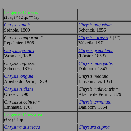
Le genre Chrysis
(21 sp) * 12 sp, ** 1sp
Chrysis analis
Chrysis angustula
Spinola, 1800
Schenck, 1856
Chrysis comparata *
Chrysis corusca
* (**)
Lepeletier, 1806
Valkeila, 1971
Chrysis germari
Chrysis gracillima
Wesmael, 1839
(Förster, 1853)
Chrysis impressa
Chrysis inaequalis
Schenck, 1856
Dahlbom, 1845
Chrysis longula
Chrysis mediata
Abeille de Perrin, 1879
Linsenmaier, 1951
Chrysis rutilans
Chrysis rutiliventris
*
Olivier, 1790
Abeille de Perrin, 1879
Chrysis succincta *
Chrysis terminata
Linnaeus, 1767
Dahlbom, 1854
Le genre Chrysura
(6 sp) * 1 sp
Chrysura austriaca
Chrysura cuprea