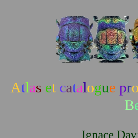
A
t
l
a
s
e
t
c
a
t
a
l
o
g
u
e
p
r
B
Ignace Dav